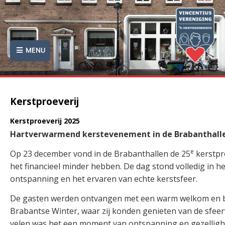
MENU
Kerstproeverij
Kerstproeverij 2025
Hartverwarmend kerstevenement in de Brabanthall
e
Op 23 december vond in de Brabanthallen de 25
kerstpro
het financieel minder hebben. De dag stond volledig in h
ontspanning en het ervaren van echte kerstsfeer.
De gasten werden ontvangen met een warm welkom en b
Brabantse Winter, waar zij konden genieten van de sfeer
velen was het een moment van ontspanning en gezellighe