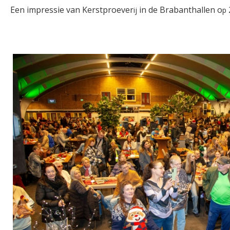
Een impressie van Kerstproever
in
de Brabanthallen
o
ij
p