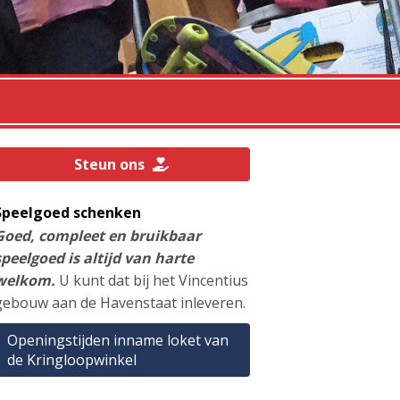
Steun ons
Speelgoed schenken
Goed, compleet en bruikbaar
speelgoed is altijd van harte
welkom.
U kunt dat bij het Vincentius
gebouw aan de Havenstaat inleveren.
Openingstijden inname loket van
de Kringloopwinkel