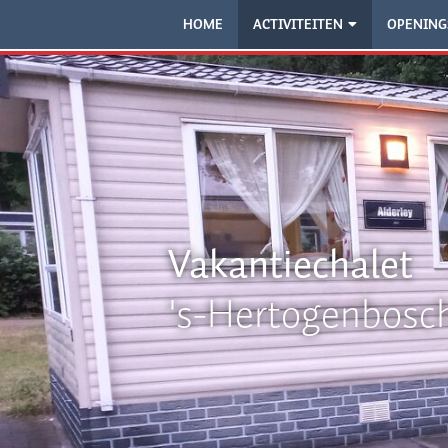
HOME
ACTIVITEITEN
OPENING
Vakantiechalet
's-Hertogenbosc