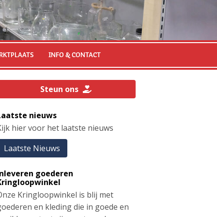
RKTPLAATS
INFO & CONTACT
Steun ons
Laatste nieuws
ijk hier voor het laatste nieuws
Laatste Nieuws
Inleveren goederen
Kringloopwinkel
Onze Kringloopwinkel is blij met
goederen en kleding die in goede en