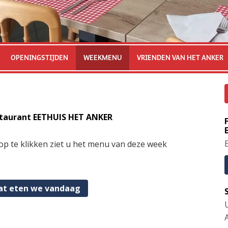
OPENINGSTIJDEN
WEEKMENU
VRIENDEN VAN HET ANKER
staurant EETHUIS HET ANKER
E
p te klikken ziet u het menu van deze week
t eten we vandaag