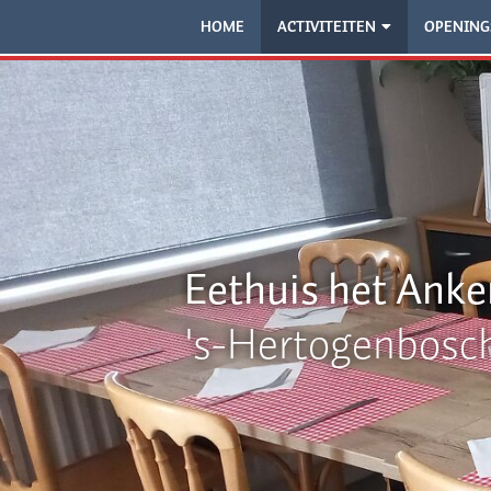
HOME
ACTIVITEITEN
OPENING
Eethuis het Anke
's-Hertogenbosc