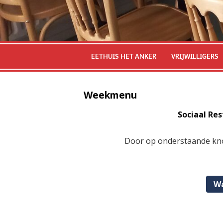
EETHUIS HET ANKER
VRIJWILLIGERS
Weekmenu
Sociaal Re
Door op onderstaande kno
Wa